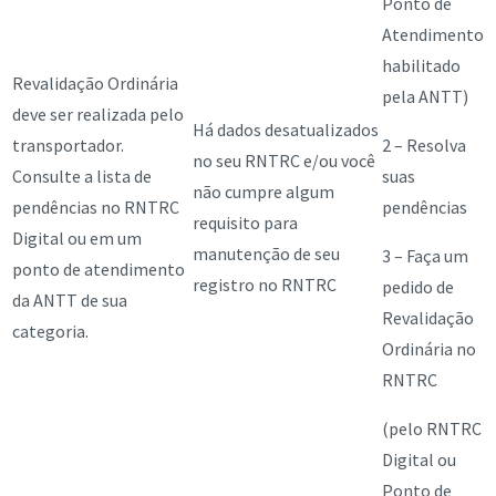
Ponto de
Atendimento
habilitado
Revalidação Ordinária
pela ANTT)
deve ser realizada pelo
Há dados desatualizados
transportador.
2 – Resolva
no seu RNTRC e/ou você
Consulte a lista de
suas
não cumpre algum
pendências no RNTRC
pendências
requisito para
Digital ou em um
manutenção de seu
3 – Faça um
ponto de atendimento
registro no RNTRC
pedido de
da ANTT de sua
Revalidação
categoria.
Ordinária no
RNTRC
(pelo RNTRC
Digital ou
Ponto de