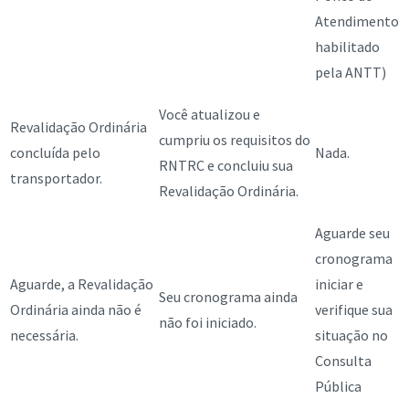
Atendimento
habilitado
pela ANTT)
Você atualizou e
Revalidação Ordinária
cumpriu os requisitos do
concluída pelo
Nada.
RNTRC e concluiu sua
transportador.
Revalidação Ordinária.
Aguarde seu
cronograma
Aguarde, a Revalidação
iniciar e
Seu cronograma ainda
Ordinária ainda não é
verifique sua
não foi iniciado.
necessária.
situação no
Consulta
Pública