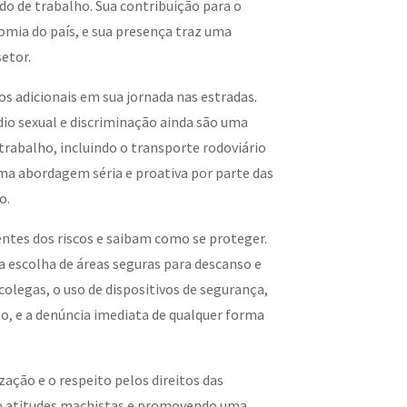
o de trabalho. Sua contribuição para o
omia do país, e sua presença traz uma
setor.
s adicionais em sua jornada nas estradas.
dio sexual e discriminação ainda são uma
rabalho, incluindo o transporte rodoviário
uma abordagem séria e proativa por parte das
o.
ntes dos riscos e saibam como se proteger.
 escolha de áreas seguras para descanso e
olegas, o uso de dispositivos de segurança,
, e a denúncia imediata de qualquer forma
ação e o respeito pelos direitos das
o atitudes machistas e promovendo uma