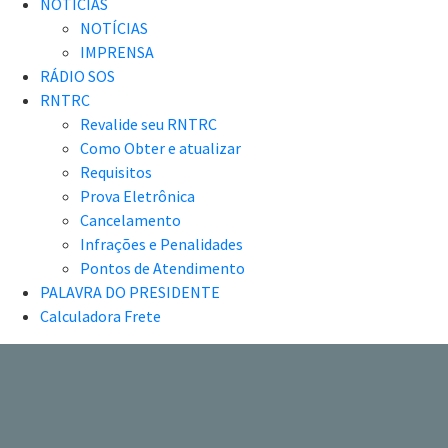
NOTÍCIAS
NOTÍCIAS
IMPRENSA
RÁDIO SOS
RNTRC
Revalide seu RNTRC
Como Obter e atualizar
Requisitos
Prova Eletrônica
Cancelamento
Infrações e Penalidades
Pontos de Atendimento
PALAVRA DO PRESIDENTE
Calculadora Frete