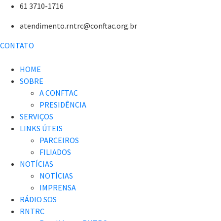
61 3710-1716
atendimento.rntrc@conftac.org.br
CONTATO
HOME
SOBRE
A CONFTAC
PRESIDÊNCIA
SERVIÇOS
LINKS ÚTEIS
PARCEIROS
FILIADOS
NOTÍCIAS
NOTÍCIAS
IMPRENSA
RÁDIO SOS
RNTRC