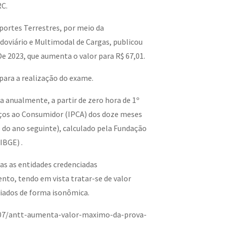
RC.
portes Terrestres, por meio da
doviário e Multimodal de Cargas, publicou
e 2023, que aumenta o valor para R$ 67,01.
 para a realização do exame.
da anualmente, a partir de zero hora de 1º
reços ao Consumidor (IPCA) dos doze meses
 do ano seguinte), calculado pela Fundação
IBGE) .
das as entidades credenciadas
to, tendo em vista tratar-se de valor
ciados de forma isonômica.
/07/antt-aumenta-valor-maximo-da-prova-