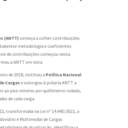
es (ANTT)
começa a colher contribuições
stabelece metodologia e coeficientes
envio de contribuições começou nesta
nformou a ANTT em nota.
osto de 2018, instituiu a
Política Nacional
 de Cargas
e outorgou à própria ANTT a
es ao piso mínimo por quilômetro rodado,
ades de cada carga
22, transformada na Lei nº 14.445/2022, a
doviário e Multimodal de Cargas
todologia de atualização, identificou a