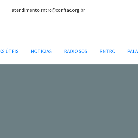
atendimento.rntrc@conftac.org.br
KS ÚTEIS
NOTÍCIAS
RÁDIO SOS
RNTRC
PALA