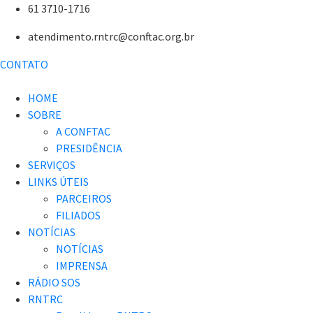
61 3710-1716
atendimento.rntrc@conftac.org.br
CONTATO
HOME
SOBRE
A CONFTAC
PRESIDÊNCIA
SERVIÇOS
LINKS ÚTEIS
PARCEIROS
FILIADOS
NOTÍCIAS
NOTÍCIAS
IMPRENSA
RÁDIO SOS
RNTRC