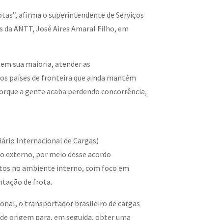
otas”, afirma o superintendente de Serviços
s da ANTT, José Aires Amaral Filho, em
, em sua maioria, atender as
e os países de fronteira que ainda mantém
 porque a gente acaba perdendo concorrência,
iário Internacional de Cargas)
 externo, por meio desse acordo
tos no ambiente interno, com foco em
ntação de frota.
ional, o transportador brasileiro de cargas
s de origem para, em seguida, obter uma