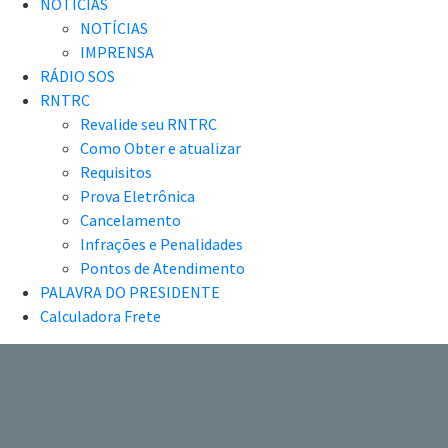
NOTÍCIAS
NOTÍCIAS
IMPRENSA
RÁDIO SOS
RNTRC
Revalide seu RNTRC
Como Obter e atualizar
Requisitos
Prova Eletrônica
Cancelamento
Infrações e Penalidades
Pontos de Atendimento
PALAVRA DO PRESIDENTE
Calculadora Frete