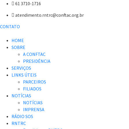
61 3710-1716
atendimento.rntrc@conftac.org.br
CONTATO
HOME
SOBRE
A CONFTAC
PRESIDÊNCIA
SERVIÇOS
LINKS ÚTEIS
PARCEIROS
FILIADOS
NOTÍCIAS
NOTÍCIAS
IMPRENSA
RÁDIO SOS
RNTRC