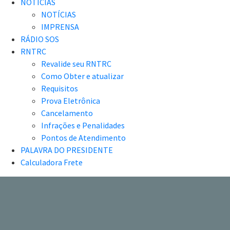
NOTÍCIAS
NOTÍCIAS
IMPRENSA
RÁDIO SOS
RNTRC
Revalide seu RNTRC
Como Obter e atualizar
Requisitos
Prova Eletrônica
Cancelamento
Infrações e Penalidades
Pontos de Atendimento
PALAVRA DO PRESIDENTE
Calculadora Frete