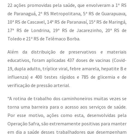
22 ações promovidas pela saúde, que envolveram a 1ª RS
de Paranaguá, 2ª RS Metropolitana, 5ª RS de Guarapuava,
10ª RS de Cascavel, 14ª RS de Paranavaí, 15ª RS de Maringá,
17ª RS de Londrina, 19ª RS de Jacarezinho, 20ª RS de
Toledo e 21ª RS de Telêmaco Borba.
Além da distribuição de preservativos e materiais
educativos, foram aplicadas 437 doses de vacinas (Covid-
19, dupla adulto, tríplice viral, febre amarela, hepatite B e
influenza) e 400 testes rápidos e 785 de glicemia e de
verificação de pressão arterial.
“A rotina de trabalho dos caminhoneiros muitas vezes se
torna uma barreira para o acesso aos serviços de saúde.
Por esse motivo, ações como esta, desenvolvidas pela
Operação Safra, são extremamente positivas para manter
em dia a saúde desses trabalhadores que desempenham