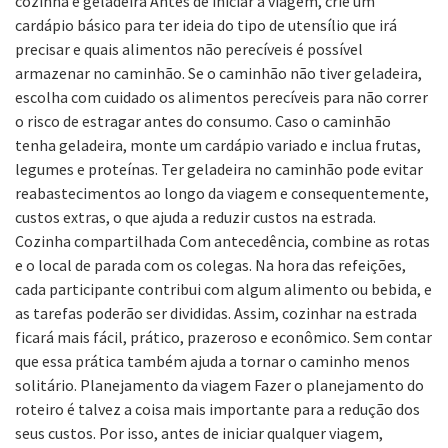
cozinha e geladeira Antes de iniciar a viagem, crie um
cardápio básico para ter ideia do tipo de utensílio que irá
precisar e quais alimentos não perecíveis é possível
armazenar no caminhão. Se o caminhão não tiver geladeira,
escolha com cuidado os alimentos perecíveis para não correr
o risco de estragar antes do consumo. Caso o caminhão
tenha geladeira, monte um cardápio variado e inclua frutas,
legumes e proteínas. Ter geladeira no caminhão pode evitar
reabastecimentos ao longo da viagem e consequentemente,
custos extras, o que ajuda a reduzir custos na estrada.
Cozinha compartilhada Com antecedência, combine as rotas
e o local de parada com os colegas. Na hora das refeições,
cada participante contribui com algum alimento ou bebida, e
as tarefas poderão ser divididas. Assim, cozinhar na estrada
ficará mais fácil, prático, prazeroso e econômico. Sem contar
que essa prática também ajuda a tornar o caminho menos
solitário. Planejamento da viagem Fazer o planejamento do
roteiro é talvez a coisa mais importante para a redução dos
seus custos. Por isso, antes de iniciar qualquer viagem,