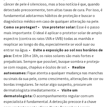
câncer de pele é silencioso, mas a boa notícia é que, quando
detectado precocemente, tem altas taxas de cura. Por isso, é
fundamental adotarmos hábitos de proteção e buscar o
diagnóstico médico em caso de qualquer alteração na pele.
Como se proteger?
• Use protetor solar:
Esse é o passo
mais importante. O ideal é aplicar o protetor solar de amplo
espectro (contra os raios UVA e UVB) todas as manhãs e
reaplicar ao longo do dia, especialmente se você suar ou
entrar na água.
• Evite a exposição ao sol nos horários de
pico:
Entre 10h e 16h, os raios solares são mais fortes e
prejudiciais. Sempre que possível, busque sombra e proteja-
se com roupas, chapéus e óculos de sol.
• Realize
autoexames:
Fique atenta a qualquer mudança nas manchas
ou sinais da sua pele, como crescimento, alterações de cor ou
bordas irregulares. Se notar algo suspeito, procure um
dermatologista imediatamente.
• Visite um
dermatologista:
O acompanhamento regular com um
especialista é fundamental. A detecção precoce é a chave