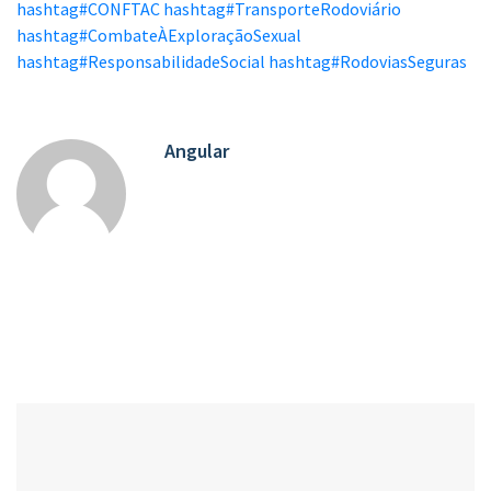
hashtag
#
CONFTAC
hashtag
#
TransporteRodoviário
hashtag
#
CombateÀExploraçãoSexual
hashtag
#
ResponsabilidadeSocial
hashtag
#
RodoviasSeguras
Angular