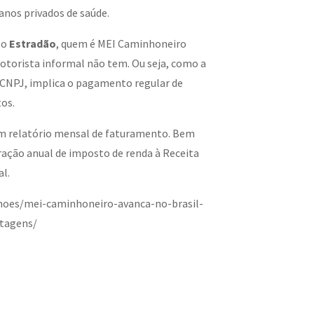
lanos privados de saúde.
lo
Estradão
, quem é MEI Caminhoneiro
otorista informal não tem. Ou seja, como a
 CNPJ, implica o pagamento regular de
os.
 um relatório mensal de faturamento. Bem
ração anual de imposto de renda à Receita
l.
nhoes/mei-caminhoneiro-avanca-no-brasil-
ntagens/