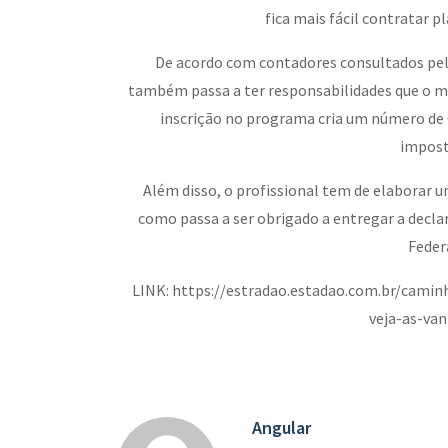
fica mais fácil contratar p
De acordo com contadores consultados pe
também passa a ter responsabilidades que o m
inscrição no programa cria um número de
impost
Além disso, o profissional tem de elaborar
como passa a ser obrigado a entregar a decla
Federa
LINK: https://estradao.estadao.com.br/cami
veja-as-va
Angular