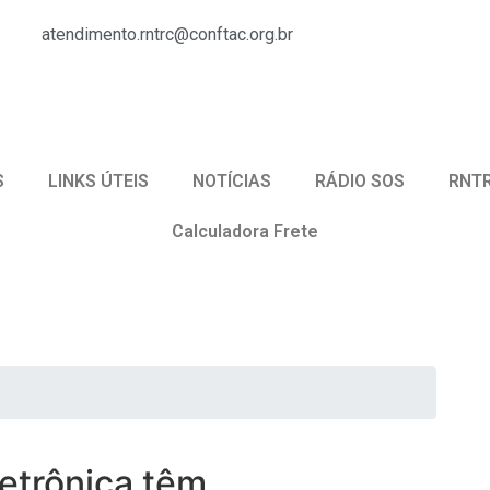
atendimento.rntrc@conftac.org.br
S
LINKS ÚTEIS
NOTÍCIAS
RÁDIO SOS
RNT
Calculadora Frete
etrônica têm