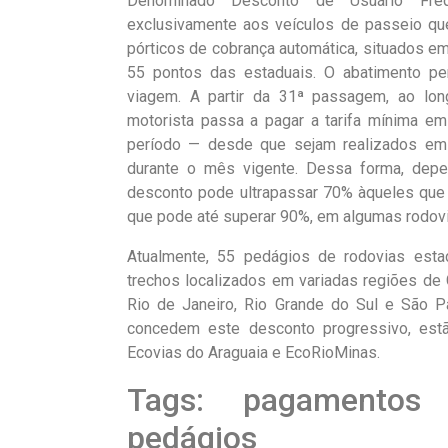
Denominado Desconto de Usuário Freq
exclusivamente aos veículos de passeio qu
pórticos de cobrança automática, situados e
55 pontos das estaduais. O abatimento pe
viagem. A partir da 31ª passagem, ao lo
motorista passa a pagar a tarifa mínima em
período — desde que sejam realizados em
durante o mês vigente. Dessa forma, dep
desconto pode ultrapassar 70% àqueles que
que pode até superar 90%, em algumas rodovi
Atualmente, 55 pedágios de rodovias esta
trechos localizados em variadas regiões de 
Rio de Janeiro, Rio Grande do Sul e São Pa
concedem este desconto progressivo, estã
Ecovias do Araguaia e EcoRioMinas.
Tags: pagamentos
pedágios