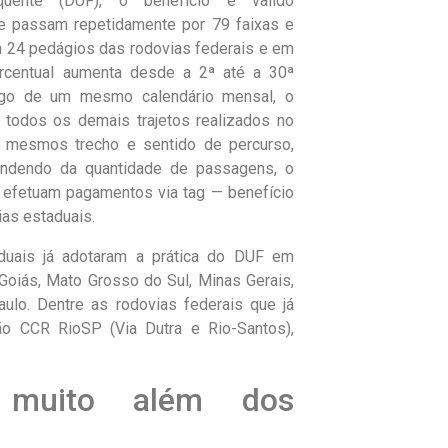
uente (DUF), o benefício é valido
e passam repetidamente por 79 faixas e
m 24 pedágios das rodovias federais e em
rcentual aumenta desde a 2ª até a 30ª
ngo de um mesmo calendário mensal, o
 todos os demais trajetos realizados no
 mesmos trecho e sentido de percurso,
endendo da quantidade de passagens, o
 efetuam pagamentos via tag — benefício
as estaduais.
duais já adotaram a prática do DUF em
Goiás, Mato Grosso do Sul, Minas Gerais,
ulo. Dentre as rodovias federais que já
o CCR RioSP (Via Dutra e Rio-Santos),
 muito além dos