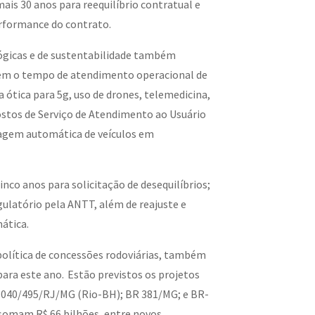
s 30 anos para reequilíbrio contratual e
erformance do contrato.
ógicas e de sustentabilidade também
zem o tempo de atendimento operacional de
 ótica para 5g, uso de drones, telemedicina,
postos de Serviço de Atendimento ao Usuário
sagem automática de veículos em
cinco anos para solicitação de desequilíbrios;
gulatório pela ANTT, além de reajuste e
ática.
política de concessões rodoviárias, também
para este ano. Estão previstos os projetos
BR-040/495/RJ/MG (Rio-BH); BR 381/MG; e BR-
 somam R$ 66 bilhões, entre novos