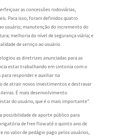
erfeiçoar as concessões rodoviárias,
is. Para isso, foram definidos quatro
 ao usuário; manutenção do incremento do
ura; melhoria do nível de segurança viária; e
idade de serviço ao usuário.
 elogiou as diretrizes anunciadas para as
ncia estar trabalhando em sintonia com o
para responder e auxiliar na
o de atrair novos investimentos e destravar
asileiras. É mais desenvolvimento
star do usuário, que é o mais importante”.
a possibilidade de aporte público para
rigatória de free flow até o quinto ano de
 no valor de pedágio pago pelos usuários,