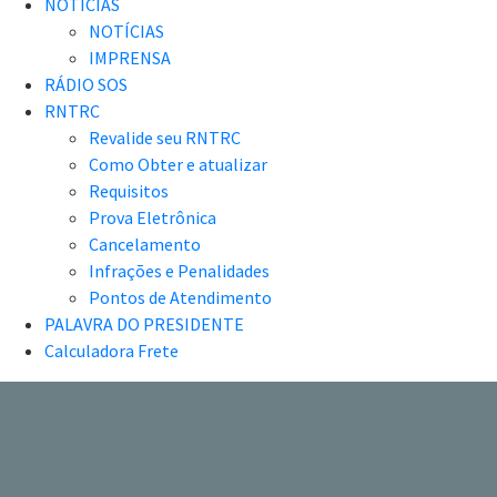
NOTÍCIAS
NOTÍCIAS
IMPRENSA
RÁDIO SOS
RNTRC
Revalide seu RNTRC
Como Obter e atualizar
Requisitos
Prova Eletrônica
Cancelamento
Infrações e Penalidades
Pontos de Atendimento
PALAVRA DO PRESIDENTE
Calculadora Frete