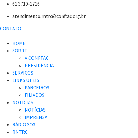
61 3710-1716
atendimento.rntrc@conftac.org.br
CONTATO
HOME
SOBRE
A CONFTAC
PRESIDÊNCIA
SERVIÇOS
LINKS ÚTEIS
PARCEIROS
FILIADOS
NOTÍCIAS
NOTÍCIAS
IMPRENSA
RÁDIO SOS
RNTRC