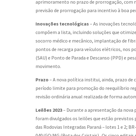
aprimoramento no prazo de prorrogação, com mai
previsão de prorrogação para incentivo à boa p
Inovações tecnológicas
– As inovações tecnol
compõem a lista, incluindo soluções que otimi
socorro médico e mecânico, implantação de fibra
pontos de recarga para veículos elétricos, nos 
(SAU) e Ponto de Parada e Descanso (PPD) e pe
movimento.
Prazo
– A nova política institui, ainda, prazo de 
período limite para promoção do reequilíbrio re
revisão ordinária anual realizada de forma autom
Leilões 2023
– Durante a apresentação da nova 
foram divulgados os leilões que estão previstos 
das Rodovias Integradas Paraná – lotes 1 e 2; 
040/GO/MG (Rota dos Cristais). Os cinco editais