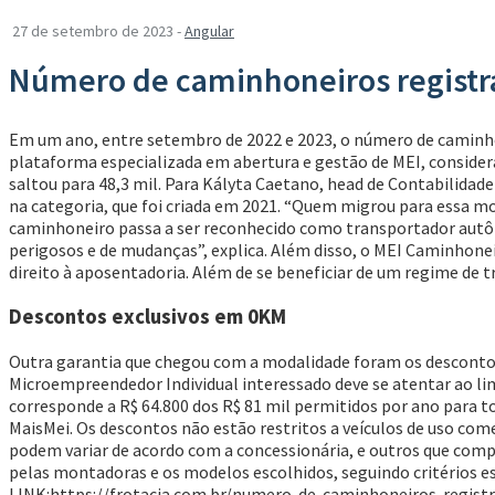
27 de setembro de 2023 -
Angular
Número de caminhoneiros registr
Em um ano, entre setembro de 2022 e 2023, o número de caminh
plataforma especializada em abertura e gestão de MEI, consider
saltou para 48,3 mil. Para Kályta Caetano, head de Contabilida
na categoria, que foi criada em 2021. “Quem migrou para essa mo
caminhoneiro passa a ser reconhecido como transportador autôno
perigosos e de mudanças”, explica. Além disso, o MEI Caminhonei
direito à aposentadoria. Além de se beneficiar de um regime de t
Descontos exclusivos em 0KM
Outra garantia que chegou com a modalidade foram os descontos
Microempreendedor Individual interessado deve se atentar ao lim
corresponde a R$ 64.800 dos R$ 81 mil permitidos por ano para t
MaisMei. Os descontos não estão restritos a veículos de uso co
podem variar de acordo com a concessionária, e outros que comp
pelas montadoras e os modelos escolhidos, seguindo critérios e
LINK:https://frotacia.com.br/numero-de-caminhoneiros-regis