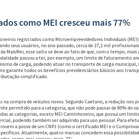
ados como MEI cresceu mais 77%
oneiros registrados como Microempreendedores Individuais (MEI
ando seus usuários, no ano passado, cerca de 27,2 mil profission
de da MaisMei, esse salto se deve ao fato de que, com o tempo, m
dalidade passou a ter, por exemplo, um limite de faturamento anual
mo de carga, podendo atuar no transporte de carga municipal, in
ro garante todos os benefícios previdenciários básicos aos trans
ributação simplificado.
 na compra de veículos novos. Segundo Caetano, a redução nos pr
ite permitido para a categoria, que não pode passar de 80% do val
odas as categorias, exceto MEI Caminhoneiro, que possui um limite
mercial, podendo também ser adquirido para uso pessoal. Para efet
rovem a posse de um CNPJ (como o certificado MEI e o Comprovant
specíficos. Atualmente, quatro marcas concedem essa possibilidad
trados-como-mei-cresceu-mais-77/