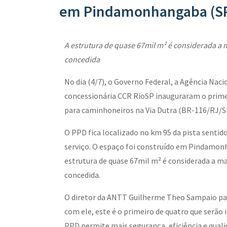
em Pindamonhangaba (S
A estrutura de quase 67mil m² é considerada a
concedida
No dia (4/7), o Governo Federal, a Agência Nac
concessionária CCR RioSP inauguraram o prime
para caminhoneiros na Via Dutra (BR-116/RJ/S
O PPD fica localizado no km 95 da pista sentido
serviço. O espaço foi construído em Pindamonh
estrutura de quase 67mil m² é considerada a m
concedida.
O diretor da ANTT Guilherme Theo Sampaio par
com ele, este é o primeiro de quatro que serão
PPD permite mais segurança, eficiência e quali