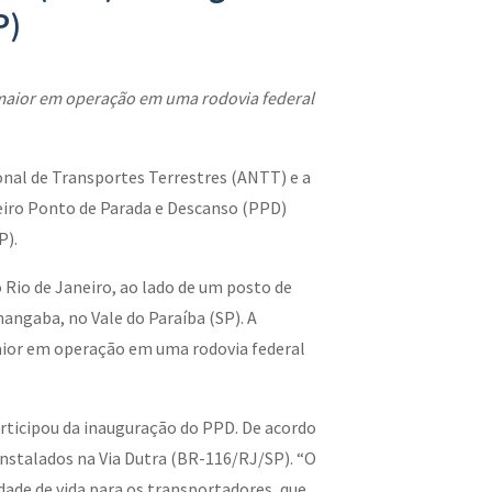
P)
 maior em operação em uma rodovia federal
ional de Transportes Terrestres (ANTT) e a
iro Ponto de Parada e Descanso (PPD)
P).
 Rio de Janeiro, ao lado de um posto de
angaba, no Vale do Paraíba (SP). A
aior em operação em uma rodovia federal
ticipou da inauguração do PPD. De acordo
 instalados na Via Dutra (BR-116/RJ/SP). “O
dade de vida para os transportadores, que