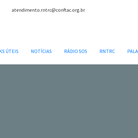
atendimento.rntrc@conftac.org.br
KS ÚTEIS
NOTÍCIAS
RÁDIO SOS
RNTRC
PALA