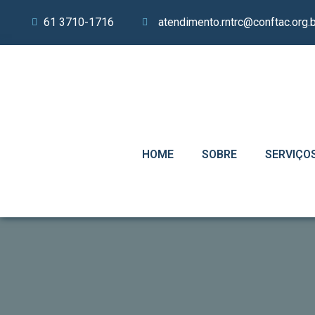
61 3710-1716
atendimento.rntrc@conftac.org.b
HOME
SOBRE
SERVIÇO