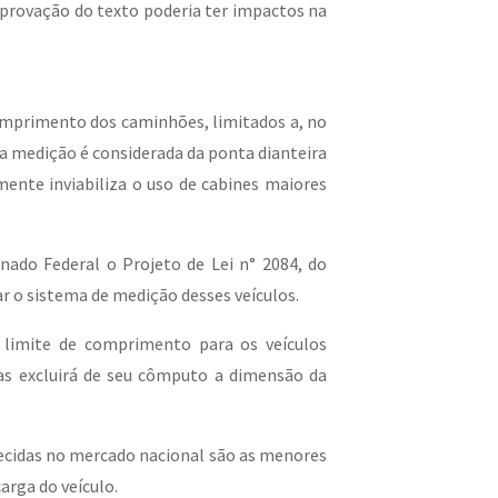
 aprovação do texto poderia ter impactos na
comprimento dos caminhões, limitados a, no
a medição é considerada da ponta dianteira
amente inviabiliza o uso de cabines maiores
ado Federal o Projeto de Lei n° 2084, do
ar o sistema de medição desses veículos.
o limite de comprimento para os veículos
gas excluirá de seu cômputo a dimensão da
recidas no mercado nacional são as menores
carga do veículo.