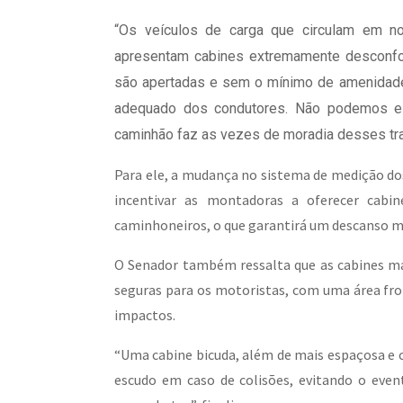
“Os veículos de carga que circulam em no
apresentam cabines extremamente desconfort
são apertadas e sem o mínimo de amenidade
adequado dos condutores. Não podemos es
caminhão faz as vezes de moradia desses tra
Para ele, a mudança no sistema de medição do
incentivar as montadoras a oferecer cabi
caminhoneiros, o que garantirá um descanso ma
O Senador também ressalta que as cabines ma
seguras para os motoristas, com uma área fr
impactos.
“Uma cabine bicuda, além de mais espaçosa e
escudo em caso de colisões, evitando o even